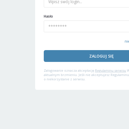
Hasło
ni
ZALOGUJ SIĘ
Zalogowanie oznacza akceptację
Regulaminu serwisu
W
aktualnym brzmieniu. Jeśli nie akceptujesz Regulaminu
o niekorzystanie z serwisu.