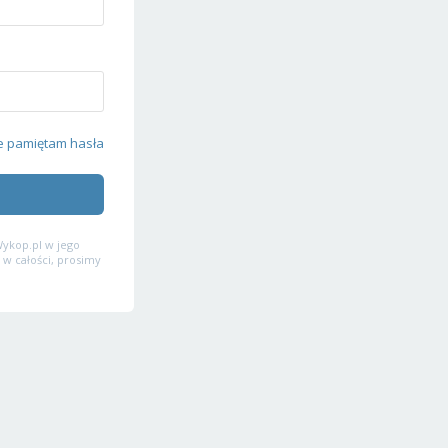
e pamiętam hasła
ykop.pl w jego
 w całości, prosimy