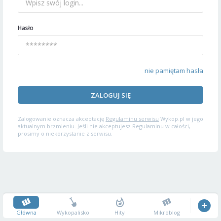
Hasło
nie pamiętam hasła
ZALOGUJ SIĘ
Zalogowanie oznacza akceptację
Regulaminu serwisu
Wykop.pl w jego
aktualnym brzmieniu. Jeśli nie akceptujesz Regulaminu w całości,
prosimy o niekorzystanie z serwisu.
Główna
Wykopalisko
Hity
Mikroblog