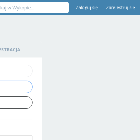
Zaloguj się
Zarejestruj się
ESTRACJA