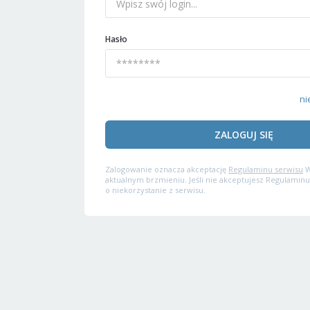
Hasło
ni
ZALOGUJ SIĘ
Zalogowanie oznacza akceptację
Regulaminu serwisu
W
aktualnym brzmieniu. Jeśli nie akceptujesz Regulaminu
o niekorzystanie z serwisu.