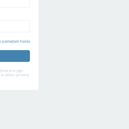
e pamiętam hasła
ykop.pl w jego
 w całości, prosimy