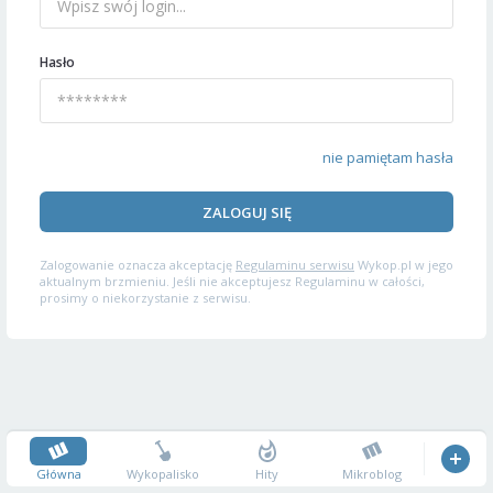
Hasło
nie pamiętam hasła
ZALOGUJ SIĘ
Zalogowanie oznacza akceptację
Regulaminu serwisu
Wykop.pl w jego
aktualnym brzmieniu. Jeśli nie akceptujesz Regulaminu w całości,
prosimy o niekorzystanie z serwisu.
Główna
Wykopalisko
Hity
Mikroblog