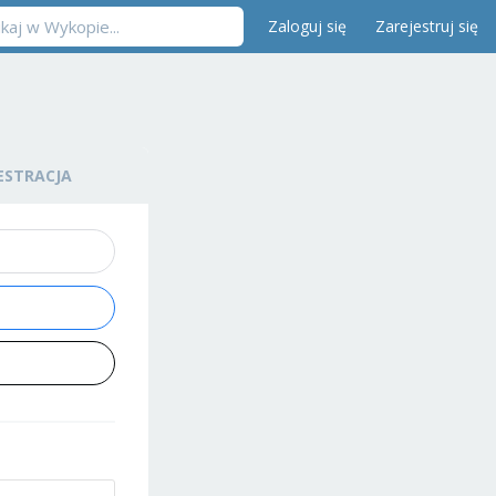
Zaloguj się
Zarejestruj się
ESTRACJA