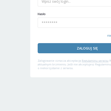
Hasło
ni
ZALOGUJ SIĘ
Zalogowanie oznacza akceptację
Regulaminu serwisu
W
aktualnym brzmieniu. Jeśli nie akceptujesz Regulaminu
o niekorzystanie z serwisu.