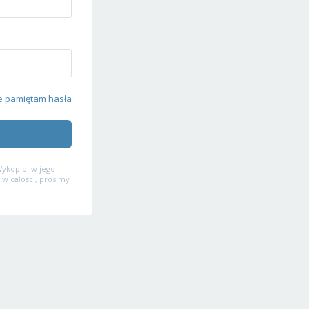
e pamiętam hasła
ykop.pl w jego
 w całości, prosimy