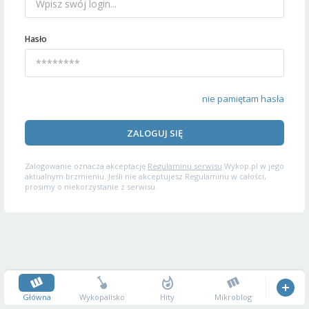
Hasło
nie pamiętam hasła
ZALOGUJ SIĘ
Zalogowanie oznacza akceptację
Regulaminu serwisu
Wykop.pl w jego
aktualnym brzmieniu. Jeśli nie akceptujesz Regulaminu w całości,
prosimy o niekorzystanie z serwisu.
Główna
Wykopalisko
Hity
Mikroblog