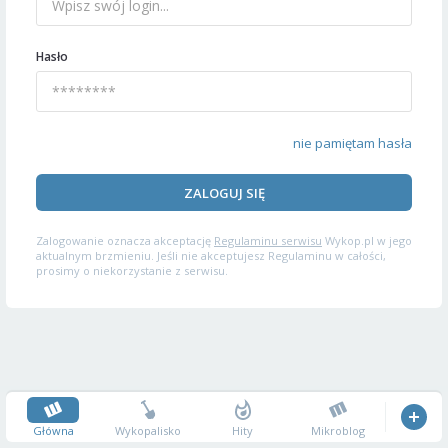
Hasło
nie pamiętam hasła
ZALOGUJ SIĘ
Zalogowanie oznacza akceptację
Regulaminu serwisu
Wykop.pl w jego
aktualnym brzmieniu. Jeśli nie akceptujesz Regulaminu w całości,
prosimy o niekorzystanie z serwisu.
Główna
Wykopalisko
Hity
Mikroblog