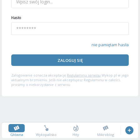
Hasło
nie pamiętam hasła
ZALOGUJ SIĘ
Zalogowanie oznacza akceptację
Regulaminu serwisu
Wykop.pl w jego
aktualnym brzmieniu. Jeśli nie akceptujesz Regulaminu w całości,
prosimy o niekorzystanie z serwisu.
Główna
Wykopalisko
Hity
Mikroblog