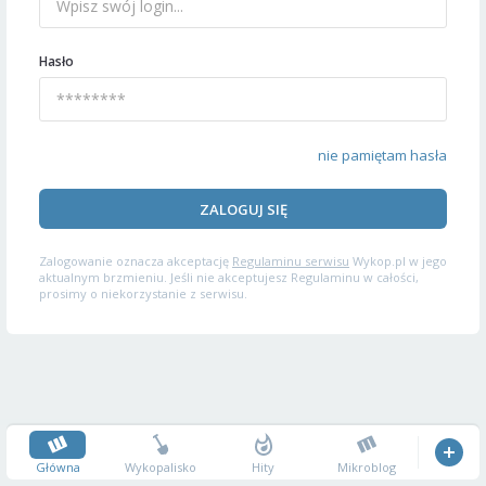
Hasło
nie pamiętam hasła
ZALOGUJ SIĘ
Zalogowanie oznacza akceptację
Regulaminu serwisu
Wykop.pl w jego
aktualnym brzmieniu. Jeśli nie akceptujesz Regulaminu w całości,
prosimy o niekorzystanie z serwisu.
Główna
Wykopalisko
Hity
Mikroblog