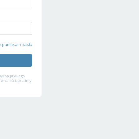
e pamiętam hasła
ykop.pl w jego
 w całości, prosimy