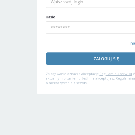
Hasło
ni
ZALOGUJ SIĘ
Zalogowanie oznacza akceptację
Regulaminu serwisu
W
aktualnym brzmieniu. Jeśli nie akceptujesz Regulaminu
o niekorzystanie z serwisu.