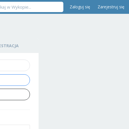
Zaloguj się
Zarejestruj się
ESTRACJA