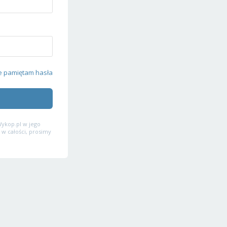
e pamiętam hasła
ykop.pl w jego
 w całości, prosimy