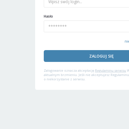
Hasło
ni
ZALOGUJ SIĘ
Zalogowanie oznacza akceptację
Regulaminu serwisu
W
aktualnym brzmieniu. Jeśli nie akceptujesz Regulaminu
o niekorzystanie z serwisu.