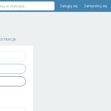
Zaloguj się
Zarejestruj się
ESTRACJA