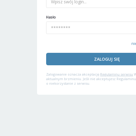
Hasło
ni
ZALOGUJ SIĘ
Zalogowanie oznacza akceptację
Regulaminu serwisu
W
aktualnym brzmieniu. Jeśli nie akceptujesz Regulaminu
o niekorzystanie z serwisu.