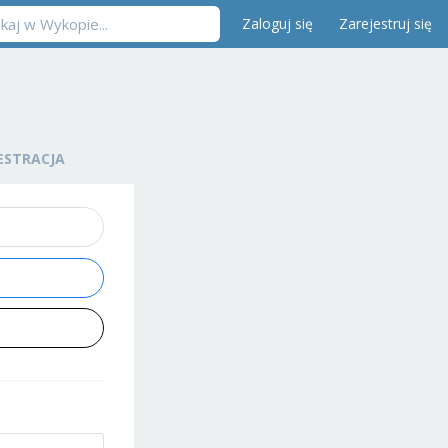
Zaloguj się
Zarejestruj się
ESTRACJA