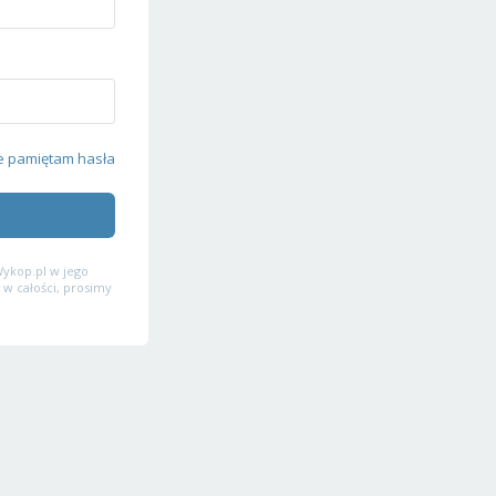
e pamiętam hasła
ykop.pl w jego
 w całości, prosimy