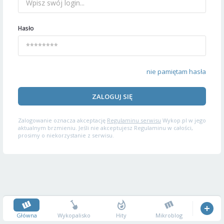
Hasło
nie pamiętam hasła
ZALOGUJ SIĘ
Zalogowanie oznacza akceptację
Regulaminu serwisu
Wykop.pl w jego
aktualnym brzmieniu. Jeśli nie akceptujesz Regulaminu w całości,
prosimy o niekorzystanie z serwisu.
Główna
Wykopalisko
Hity
Mikroblog