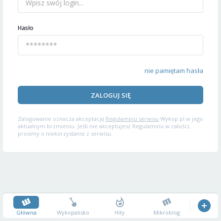
Hasło
nie pamiętam hasła
ZALOGUJ SIĘ
Zalogowanie oznacza akceptację
Regulaminu serwisu
Wykop.pl w jego
aktualnym brzmieniu. Jeśli nie akceptujesz Regulaminu w całości,
prosimy o niekorzystanie z serwisu.
Główna
Wykopalisko
Hity
Mikroblog