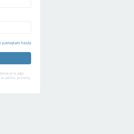
e pamiętam hasła
ykop.pl w jego
 w całości, prosimy