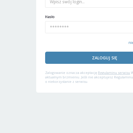
Hasło
ni
ZALOGUJ SIĘ
Zalogowanie oznacza akceptację
Regulaminu serwisu
W
aktualnym brzmieniu. Jeśli nie akceptujesz Regulaminu
o niekorzystanie z serwisu.