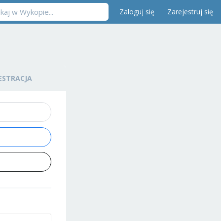
Zaloguj się
Zarejestruj się
ESTRACJA