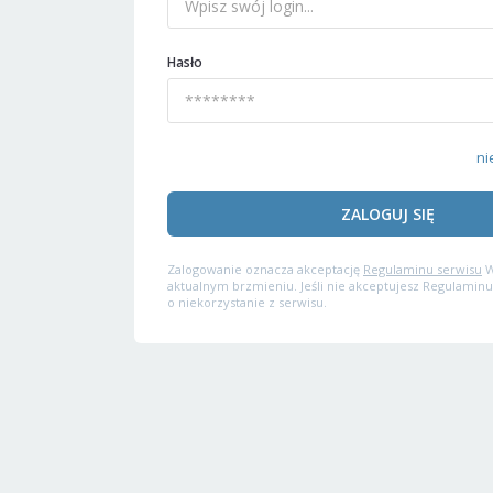
Hasło
ni
ZALOGUJ SIĘ
Zalogowanie oznacza akceptację
Regulaminu serwisu
W
aktualnym brzmieniu. Jeśli nie akceptujesz Regulaminu
o niekorzystanie z serwisu.