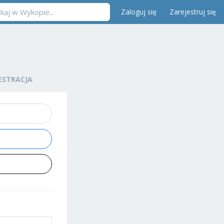
Zaloguj się
Zarejestruj się
ESTRACJA