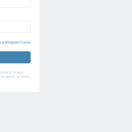
e pamiętam hasła
ykop.pl w jego
 w całości, prosimy