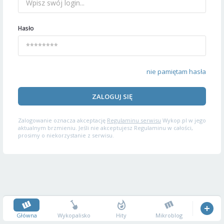
Hasło
nie pamiętam hasła
ZALOGUJ SIĘ
Zalogowanie oznacza akceptację
Regulaminu serwisu
Wykop.pl w jego
aktualnym brzmieniu. Jeśli nie akceptujesz Regulaminu w całości,
prosimy o niekorzystanie z serwisu.
Główna
Wykopalisko
Hity
Mikroblog