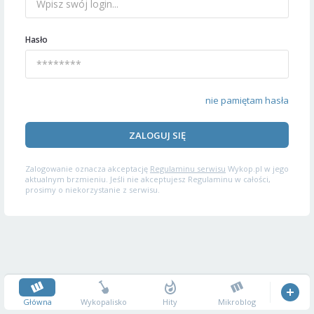
Hasło
nie pamiętam hasła
ZALOGUJ SIĘ
Zalogowanie oznacza akceptację
Regulaminu serwisu
Wykop.pl w jego
aktualnym brzmieniu. Jeśli nie akceptujesz Regulaminu w całości,
prosimy o niekorzystanie z serwisu.
Główna
Wykopalisko
Hity
Mikroblog