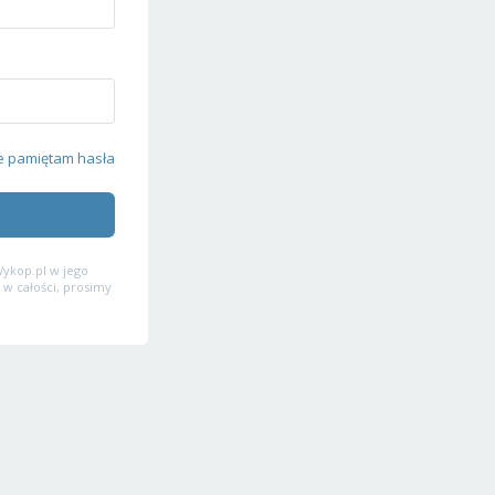
e pamiętam hasła
ykop.pl w jego
 w całości, prosimy