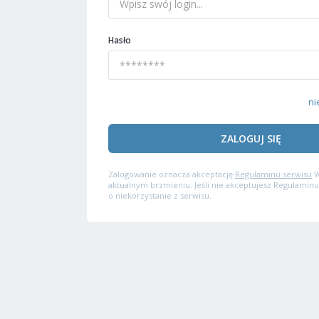
Hasło
ni
ZALOGUJ SIĘ
Zalogowanie oznacza akceptację
Regulaminu serwisu
W
aktualnym brzmieniu. Jeśli nie akceptujesz Regulaminu
o niekorzystanie z serwisu.