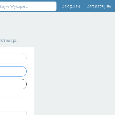
Zaloguj się
Zarejestruj się
ESTRACJA