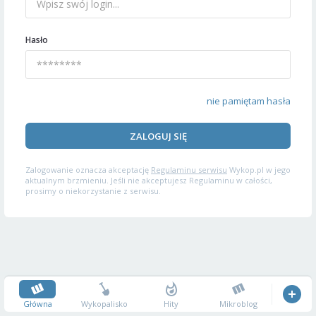
Hasło
nie pamiętam hasła
ZALOGUJ SIĘ
Zalogowanie oznacza akceptację
Regulaminu serwisu
Wykop.pl w jego
aktualnym brzmieniu. Jeśli nie akceptujesz Regulaminu w całości,
prosimy o niekorzystanie z serwisu.
Główna
Wykopalisko
Hity
Mikroblog