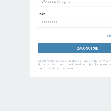
Hasło
ni
ZALOGUJ SIĘ
Zalogowanie oznacza akceptację
Regulaminu serwisu
W
aktualnym brzmieniu. Jeśli nie akceptujesz Regulaminu
o niekorzystanie z serwisu.