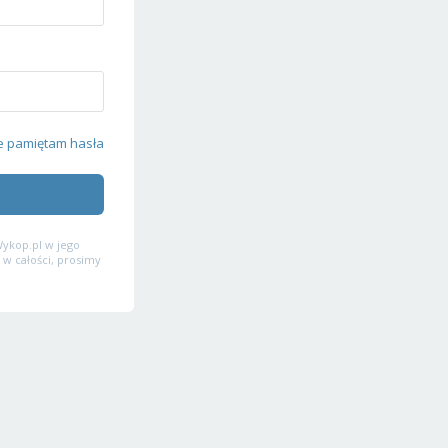
e pamiętam hasła
ykop.pl w jego
 w całości, prosimy