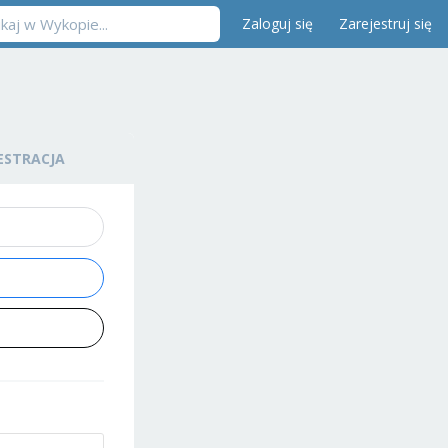
Zaloguj się
Zarejestruj się
ESTRACJA