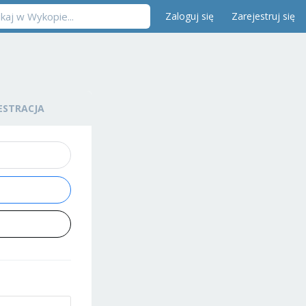
Zaloguj się
Zarejestruj się
ESTRACJA