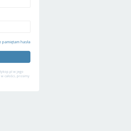
e pamiętam hasła
ykop.pl w jego
 w całości, prosimy