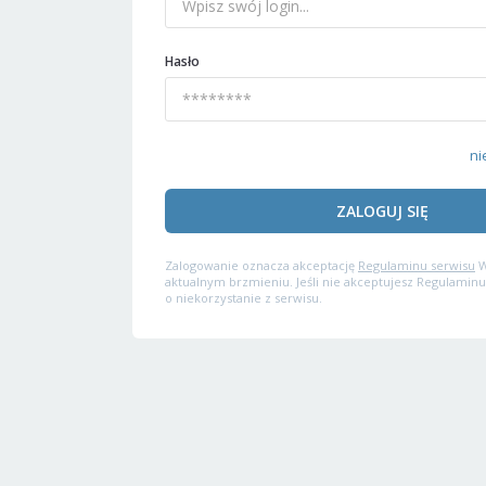
Hasło
ni
ZALOGUJ SIĘ
Zalogowanie oznacza akceptację
Regulaminu serwisu
W
aktualnym brzmieniu. Jeśli nie akceptujesz Regulaminu
o niekorzystanie z serwisu.