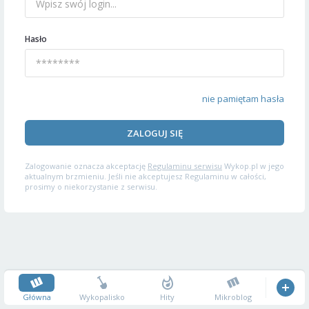
Hasło
nie pamiętam hasła
ZALOGUJ SIĘ
Zalogowanie oznacza akceptację
Regulaminu serwisu
Wykop.pl w jego
aktualnym brzmieniu. Jeśli nie akceptujesz Regulaminu w całości,
prosimy o niekorzystanie z serwisu.
Główna
Wykopalisko
Hity
Mikroblog