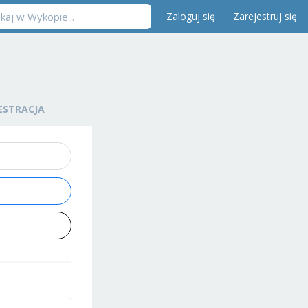
Zaloguj się
Zarejestruj się
ESTRACJA