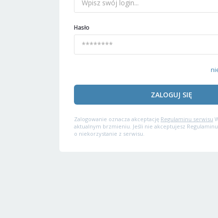
Hasło
ni
ZALOGUJ SIĘ
Zalogowanie oznacza akceptację
Regulaminu serwisu
W
aktualnym brzmieniu. Jeśli nie akceptujesz Regulaminu
o niekorzystanie z serwisu.