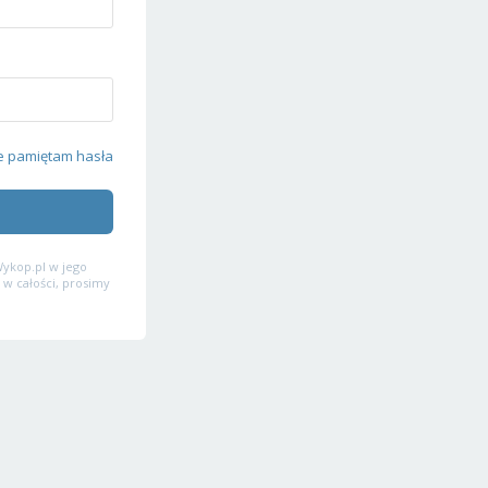
e pamiętam hasła
ykop.pl w jego
 w całości, prosimy