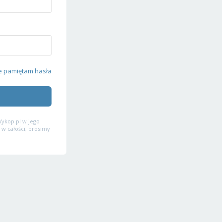
e pamiętam hasła
ykop.pl w jego
 w całości, prosimy