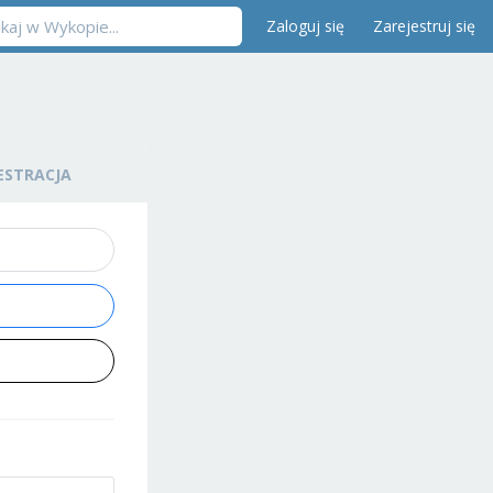
Zaloguj się
Zarejestruj się
ESTRACJA