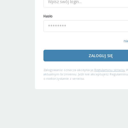
Hasło
ni
ZALOGUJ SIĘ
Zalogowanie oznacza akceptację
Regulaminu serwisu
W
aktualnym brzmieniu. Jeśli nie akceptujesz Regulaminu
o niekorzystanie z serwisu.