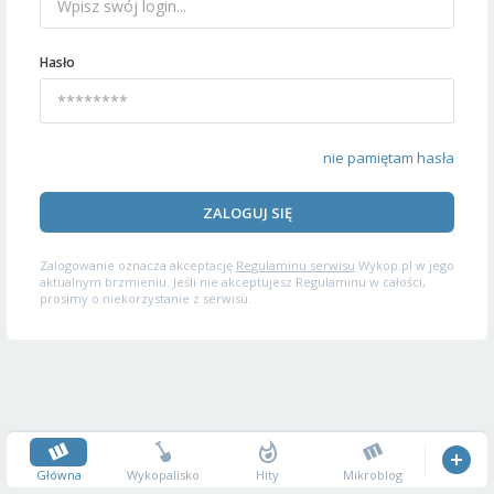
Hasło
nie pamiętam hasła
ZALOGUJ SIĘ
Zalogowanie oznacza akceptację
Regulaminu serwisu
Wykop.pl w jego
aktualnym brzmieniu. Jeśli nie akceptujesz Regulaminu w całości,
prosimy o niekorzystanie z serwisu.
Główna
Wykopalisko
Hity
Mikroblog