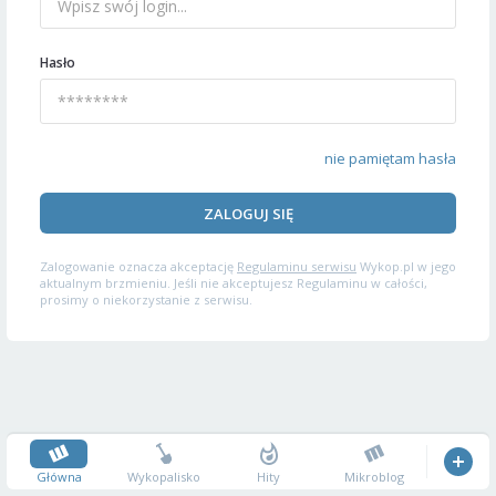
Hasło
nie pamiętam hasła
ZALOGUJ SIĘ
Zalogowanie oznacza akceptację
Regulaminu serwisu
Wykop.pl w jego
aktualnym brzmieniu. Jeśli nie akceptujesz Regulaminu w całości,
prosimy o niekorzystanie z serwisu.
Główna
Wykopalisko
Hity
Mikroblog