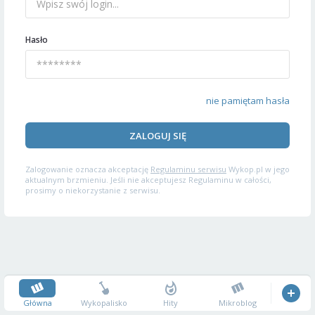
Hasło
nie pamiętam hasła
ZALOGUJ SIĘ
Zalogowanie oznacza akceptację
Regulaminu serwisu
Wykop.pl w jego
aktualnym brzmieniu. Jeśli nie akceptujesz Regulaminu w całości,
prosimy o niekorzystanie z serwisu.
Główna
Wykopalisko
Hity
Mikroblog