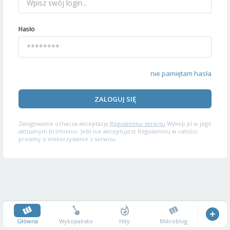
Hasło
nie pamiętam hasła
ZALOGUJ SIĘ
Zalogowanie oznacza akceptację
Regulaminu serwisu
Wykop.pl w jego
aktualnym brzmieniu. Jeśli nie akceptujesz Regulaminu w całości,
prosimy o niekorzystanie z serwisu.
Główna
Wykopalisko
Hity
Mikroblog