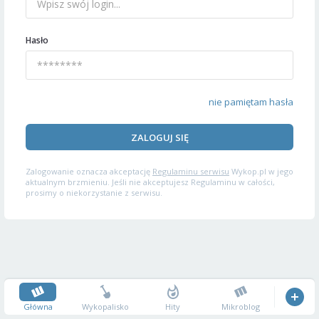
Hasło
nie pamiętam hasła
ZALOGUJ SIĘ
Zalogowanie oznacza akceptację
Regulaminu serwisu
Wykop.pl w jego
aktualnym brzmieniu. Jeśli nie akceptujesz Regulaminu w całości,
prosimy o niekorzystanie z serwisu.
Główna
Wykopalisko
Hity
Mikroblog