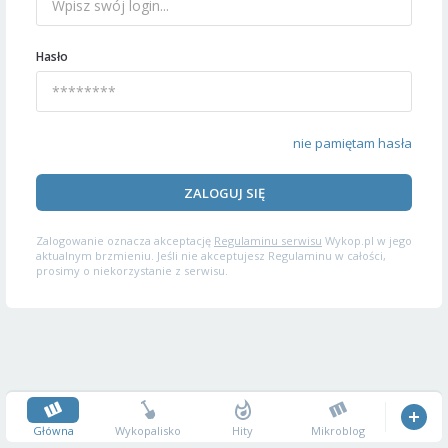
Hasło
nie pamiętam hasła
ZALOGUJ SIĘ
Zalogowanie oznacza akceptację
Regulaminu serwisu
Wykop.pl w jego
aktualnym brzmieniu. Jeśli nie akceptujesz Regulaminu w całości,
prosimy o niekorzystanie z serwisu.
Główna
Wykopalisko
Hity
Mikroblog