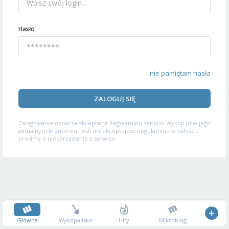
Hasło
nie pamiętam hasła
ZALOGUJ SIĘ
Zalogowanie oznacza akceptację
Regulaminu serwisu
Wykop.pl w jego
aktualnym brzmieniu. Jeśli nie akceptujesz Regulaminu w całości,
prosimy o niekorzystanie z serwisu.
Główna
Wykopalisko
Hity
Mikroblog