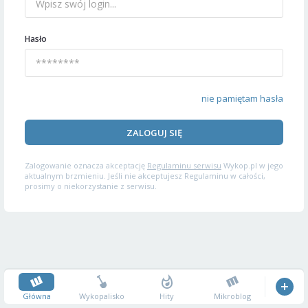
Hasło
nie pamiętam hasła
ZALOGUJ SIĘ
Zalogowanie oznacza akceptację
Regulaminu serwisu
Wykop.pl w jego
aktualnym brzmieniu. Jeśli nie akceptujesz Regulaminu w całości,
prosimy o niekorzystanie z serwisu.
Główna
Wykopalisko
Hity
Mikroblog