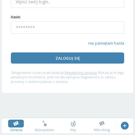
Hasło
nie pamiętam hasła
ZALOGUJ SIĘ
Zalogowanie oznacza akceptację
Regulaminu serwisu
Wykop.pl w jego
aktualnym brzmieniu. Jeśli nie akceptujesz Regulaminu w całości,
prosimy o niekorzystanie z serwisu.
Główna
Wykopalisko
Hity
Mikroblog