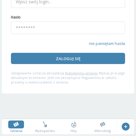
Hasło
nie pamiętam hasła
ZALOGUJ SIĘ
Zalogowanie oznacza akceptację
Regulaminu serwisu
Wykop.pl w jego
aktualnym brzmieniu. Jeśli nie akceptujesz Regulaminu w całości,
prosimy o niekorzystanie z serwisu.
Główna
Wykopalisko
Hity
Mikroblog