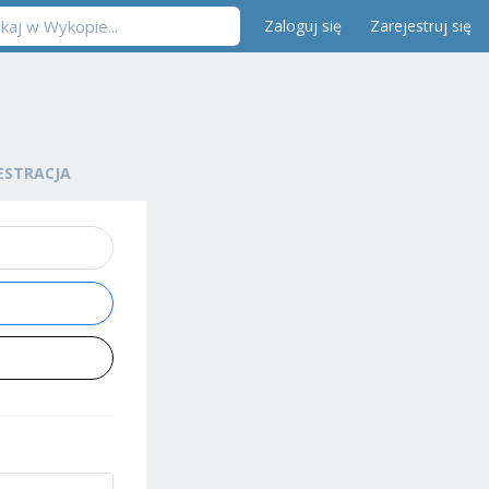
Zaloguj się
Zarejestruj się
ESTRACJA