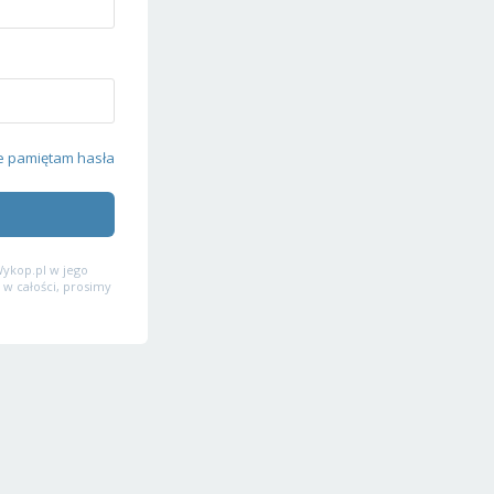
e pamiętam hasła
ykop.pl w jego
 w całości, prosimy