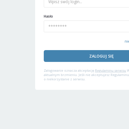
Hasło
ni
ZALOGUJ SIĘ
Zalogowanie oznacza akceptację
Regulaminu serwisu
W
aktualnym brzmieniu. Jeśli nie akceptujesz Regulaminu
o niekorzystanie z serwisu.