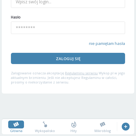
Hasło
nie pamiętam hasła
ZALOGUJ SIĘ
Zalogowanie oznacza akceptację
Regulaminu serwisu
Wykop.pl w jego
aktualnym brzmieniu. Jeśli nie akceptujesz Regulaminu w całości,
prosimy o niekorzystanie z serwisu.
Główna
Wykopalisko
Hity
Mikroblog