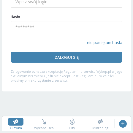
Hasło
nie pamiętam hasła
ZALOGUJ SIĘ
Zalogowanie oznacza akceptację
Regulaminu serwisu
Wykop.pl w jego
aktualnym brzmieniu. Jeśli nie akceptujesz Regulaminu w całości,
prosimy o niekorzystanie z serwisu.
Główna
Wykopalisko
Hity
Mikroblog