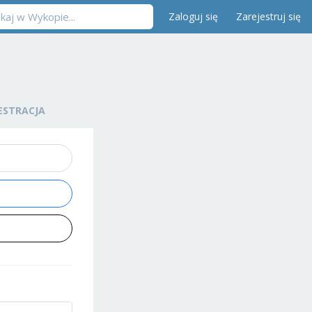
Zaloguj się
Zarejestruj się
ESTRACJA