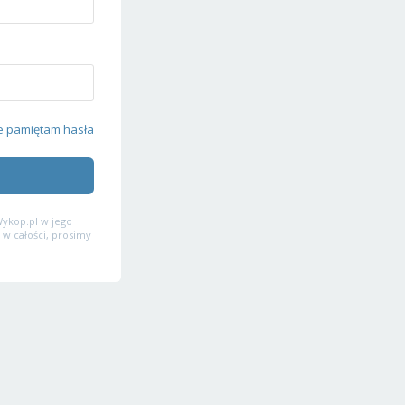
e pamiętam hasła
ykop.pl w jego
 w całości, prosimy