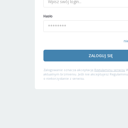
Hasło
ni
ZALOGUJ SIĘ
Zalogowanie oznacza akceptację
Regulaminu serwisu
W
aktualnym brzmieniu. Jeśli nie akceptujesz Regulaminu
o niekorzystanie z serwisu.