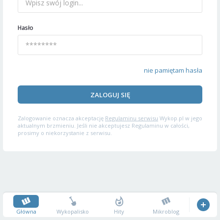
Hasło
nie pamiętam hasła
ZALOGUJ SIĘ
Zalogowanie oznacza akceptację
Regulaminu serwisu
Wykop.pl w jego
aktualnym brzmieniu. Jeśli nie akceptujesz Regulaminu w całości,
prosimy o niekorzystanie z serwisu.
Główna
Wykopalisko
Hity
Mikroblog