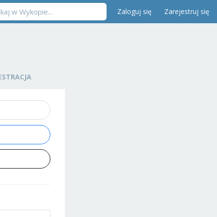
Zaloguj się
Zarejestruj się
ESTRACJA