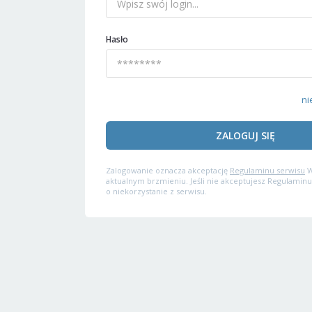
Hasło
ni
ZALOGUJ SIĘ
Zalogowanie oznacza akceptację
Regulaminu serwisu
W
aktualnym brzmieniu. Jeśli nie akceptujesz Regulaminu
o niekorzystanie z serwisu.