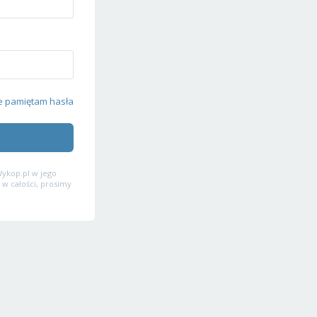
e pamiętam hasła
ykop.pl w jego
 w całości, prosimy