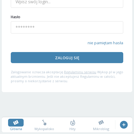
Hasło
nie pamiętam hasła
ZALOGUJ SIĘ
Zalogowanie oznacza akceptację
Regulaminu serwisu
Wykop.pl w jego
aktualnym brzmieniu. Jeśli nie akceptujesz Regulaminu w całości,
prosimy o niekorzystanie z serwisu.
Główna
Wykopalisko
Hity
Mikroblog