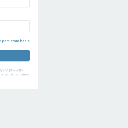
e pamiętam hasła
ykop.pl w jego
 w całości, prosimy