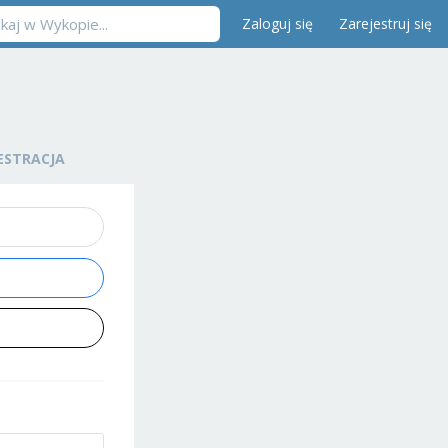
Zaloguj się
Zarejestruj się
ESTRACJA