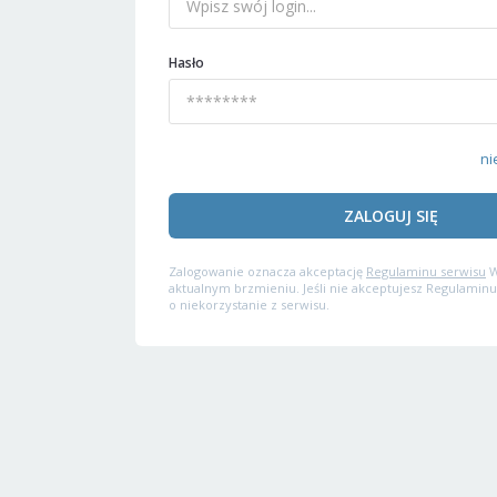
Hasło
ni
ZALOGUJ SIĘ
Zalogowanie oznacza akceptację
Regulaminu serwisu
W
aktualnym brzmieniu. Jeśli nie akceptujesz Regulaminu
o niekorzystanie z serwisu.