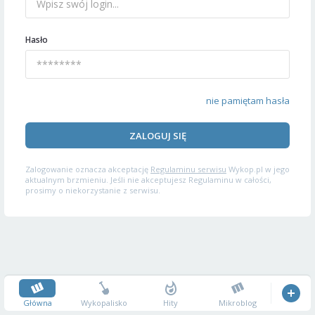
Hasło
nie pamiętam hasła
ZALOGUJ SIĘ
Zalogowanie oznacza akceptację
Regulaminu serwisu
Wykop.pl w jego
aktualnym brzmieniu. Jeśli nie akceptujesz Regulaminu w całości,
prosimy o niekorzystanie z serwisu.
Główna
Wykopalisko
Hity
Mikroblog