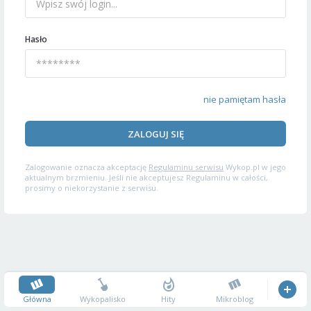
Hasło
nie pamiętam hasła
ZALOGUJ SIĘ
Zalogowanie oznacza akceptację
Regulaminu serwisu
Wykop.pl w jego
aktualnym brzmieniu. Jeśli nie akceptujesz Regulaminu w całości,
prosimy o niekorzystanie z serwisu.
Główna
Wykopalisko
Hity
Mikroblog