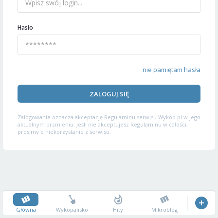
Hasło
nie pamiętam hasła
ZALOGUJ SIĘ
Zalogowanie oznacza akceptację
Regulaminu serwisu
Wykop.pl w jego
aktualnym brzmieniu. Jeśli nie akceptujesz Regulaminu w całości,
prosimy o niekorzystanie z serwisu.
Główna
Wykopalisko
Hity
Mikroblog