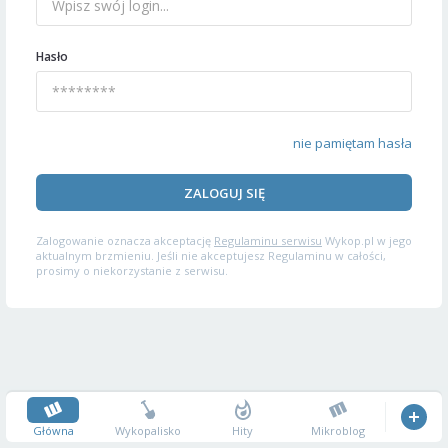
Hasło
nie pamiętam hasła
ZALOGUJ SIĘ
Zalogowanie oznacza akceptację
Regulaminu serwisu
Wykop.pl w jego
aktualnym brzmieniu. Jeśli nie akceptujesz Regulaminu w całości,
prosimy o niekorzystanie z serwisu.
Główna
Wykopalisko
Hity
Mikroblog