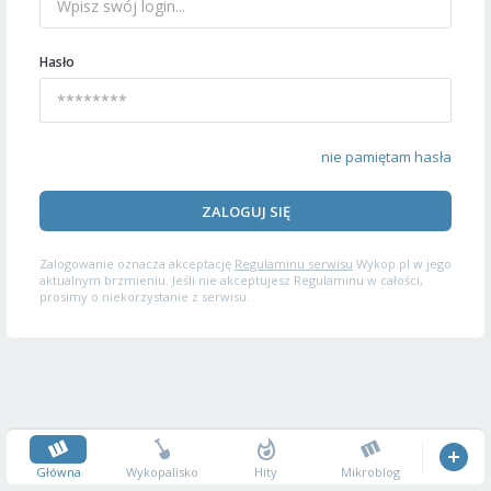
Hasło
nie pamiętam hasła
ZALOGUJ SIĘ
Zalogowanie oznacza akceptację
Regulaminu serwisu
Wykop.pl w jego
aktualnym brzmieniu. Jeśli nie akceptujesz Regulaminu w całości,
prosimy o niekorzystanie z serwisu.
Główna
Wykopalisko
Hity
Mikroblog