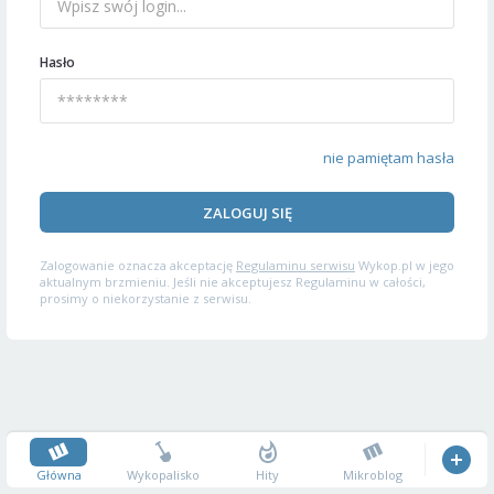
Hasło
nie pamiętam hasła
ZALOGUJ SIĘ
Zalogowanie oznacza akceptację
Regulaminu serwisu
Wykop.pl w jego
aktualnym brzmieniu. Jeśli nie akceptujesz Regulaminu w całości,
prosimy o niekorzystanie z serwisu.
Główna
Wykopalisko
Hity
Mikroblog