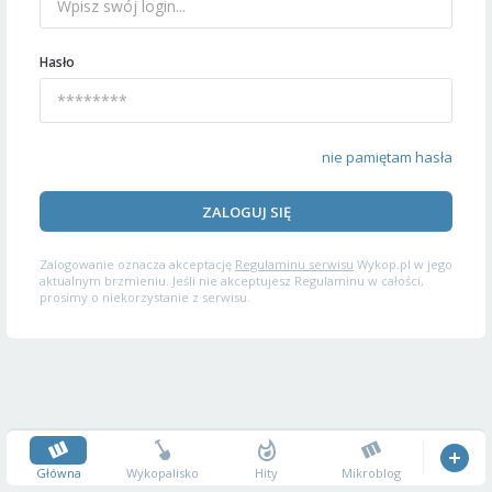
Hasło
nie pamiętam hasła
ZALOGUJ SIĘ
Zalogowanie oznacza akceptację
Regulaminu serwisu
Wykop.pl w jego
aktualnym brzmieniu. Jeśli nie akceptujesz Regulaminu w całości,
prosimy o niekorzystanie z serwisu.
Główna
Wykopalisko
Hity
Mikroblog